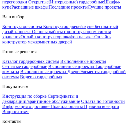
перегородки
Открытые(Интерьерные) гардеробные
Шкафы-
купе
Распашные шкафы
Последние проекты
Лучшие проекты
Ваш выбор
Конструктор систем
Конструктор дверей-купе
Бесплатный
дизайн-проект
Основы работы с конструктором систем
хранения
Онлайн конструктор шкафов на заказ
Онлайн-
конструктор межкомнатных дверей
Готовые решения
Каталог гардеробных систем
Выполненные проекты
Сетчатые гардеробные
Выполненные проекты Гардеробные
комнаты
Выполненные проекты Двери
Элементы гардеробной
системы
Видео о гардеробных
Покупателям
Инструкция по сборке
Сертификаты и
декларации
Гарантийное обслуживание
Оплата по готовности
Информация о доставке
Правила оплаты
Правила возврата
Вопрос-ответ
Контакты