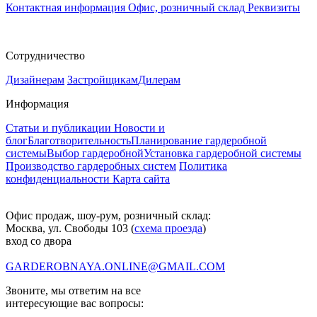
Контактная информация
Офис, розничный склад
Реквизиты
Сотрудничество
Дизайнерам
Застройщикам
Дилерам
Информация
Статьи и публикации
Новости и
блог
Благотворительность
Планирование гардеробной
системы
Выбор гардеробной
Установка гардеробной системы
Производство гардеробных систем
Политика
конфиденциальности
Карта сайта
Офис продаж, шоу-рум, розничный склад:
Москва, ул. Свободы 103 (
схема проезда
)
вход со двора
GARDEROBNAYA.ONLINE@GMAIL.COM
Звоните, мы ответим на все
интересующие вас вопросы: