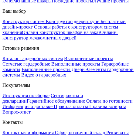
купе
Распашные шкафы
Последние проекты
Лучшие проекты
Ваш выбор
Конструктор систем
Конструктор дверей-купе
Бесплатный
дизайн-проект
Основы работы с конструктором систем
хранения
Онлайн конструктор шкафов на заказ
Онлайн-
конструктор межкомнатных дверей
Готовые решения
Каталог гардеробных систем
Выполненные проекты
Сетчатые гардеробные
Выполненные проекты Гардеробные
комнаты
Выполненные проекты Двери
Элементы гардеробной
системы
Видео о гардеробных
Покупателям
Инструкция по сборке
Сертификаты и
декларации
Гарантийное обслуживание
Оплата по готовности
Информация о доставке
Правила оплаты
Правила возврата
Вопрос-ответ
Контакты
Контактная информация
Офис, розничный склад
Реквизиты