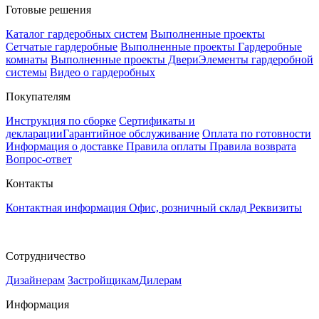
Готовые решения
Каталог гардеробных систем
Выполненные проекты
Сетчатые гардеробные
Выполненные проекты Гардеробные
комнаты
Выполненные проекты Двери
Элементы гардеробной
системы
Видео о гардеробных
Покупателям
Инструкция по сборке
Сертификаты и
декларации
Гарантийное обслуживание
Оплата по готовности
Информация о доставке
Правила оплаты
Правила возврата
Вопрос-ответ
Контакты
Контактная информация
Офис, розничный склад
Реквизиты
Сотрудничество
Дизайнерам
Застройщикам
Дилерам
Информация