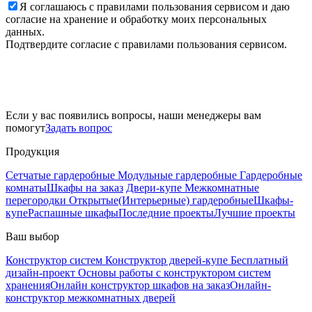
Я соглашаюсь с правилами пользования сервисом и даю
согласие на хранение и обработку моих персональных
данных.
Подтвердите согласие с правилами пользования сервисом.
Если у вас появились вопросы, наши менеджеры вам
помогут
Задать вопрос
Продукция
Сетчатые гардеробные
Модульные гардеробные
Гардеробные
комнаты
Шкафы на заказ
Двери-купе
Межкомнатные
перегородки
Открытые(Интерьерные) гардеробные
Шкафы-
купе
Распашные шкафы
Последние проекты
Лучшие проекты
Ваш выбор
Конструктор систем
Конструктор дверей-купе
Бесплатный
дизайн-проект
Основы работы с конструктором систем
хранения
Онлайн конструктор шкафов на заказ
Онлайн-
конструктор межкомнатных дверей