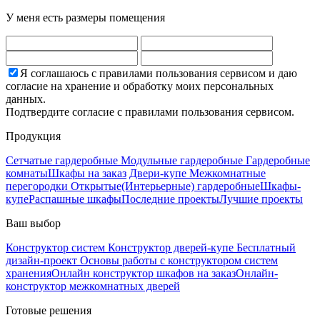
У меня есть размеры помещения
Я соглашаюсь с правилами пользования сервисом и даю
согласие на хранение и обработку моих персональных
данных.
Подтвердите согласие с правилами пользования сервисом.
Продукция
Сетчатые гардеробные
Модульные гардеробные
Гардеробные
комнаты
Шкафы на заказ
Двери-купе
Межкомнатные
перегородки
Открытые(Интерьерные) гардеробные
Шкафы-
купе
Распашные шкафы
Последние проекты
Лучшие проекты
Ваш выбор
Конструктор систем
Конструктор дверей-купе
Бесплатный
дизайн-проект
Основы работы с конструктором систем
хранения
Онлайн конструктор шкафов на заказ
Онлайн-
конструктор межкомнатных дверей
Готовые решения