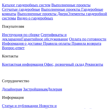
Каталог гардеробных систем
Выполненные проекты
Сетчатые гардеробные
Выполненные проекты Гардеробные
комнаты
Выполненные проекты Двери
Элементы гардеробной
системы
Видео о гардеробных
Покупателям
Инструкция по сборке
Сертификаты и
декларации
Гарантийное обслуживание
Оплата по готовности
Информация о доставке
Правила оплаты
Правила возврата
Вопрос-ответ
Контакты
Контактная информация
Офис, розничный склад
Реквизиты
Сотрудничество
Дизайнерам
Застройщикам
Дилерам
Информация
Статьи и публикации
Новости и