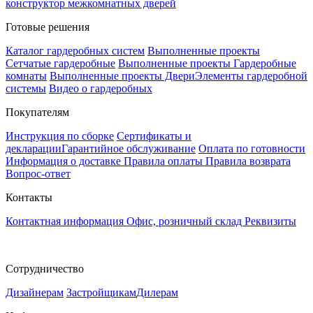
конструктор межкомнатных дверей
Готовые решения
Каталог гардеробных систем
Выполненные проекты
Сетчатые гардеробные
Выполненные проекты Гардеробные
комнаты
Выполненные проекты Двери
Элементы гардеробной
системы
Видео о гардеробных
Покупателям
Инструкция по сборке
Сертификаты и
декларации
Гарантийное обслуживание
Оплата по готовности
Информация о доставке
Правила оплаты
Правила возврата
Вопрос-ответ
Контакты
Контактная информация
Офис, розничный склад
Реквизиты
Сотрудничество
Дизайнерам
Застройщикам
Дилерам